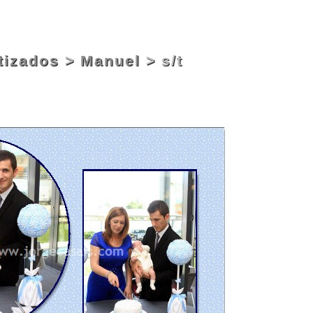
tizados
>
Manuel
> s/t